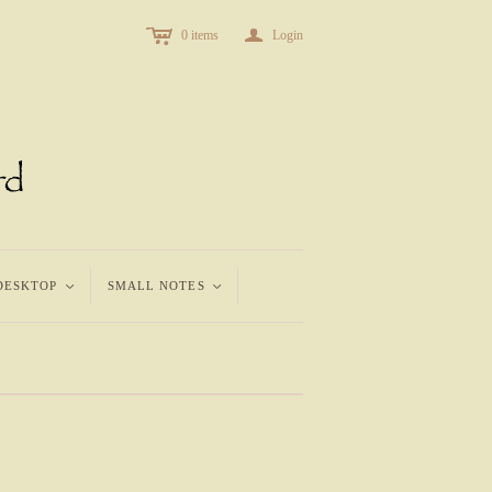
c
a
0
items
Login
DESKTOP
<
SMALL NOTES
<