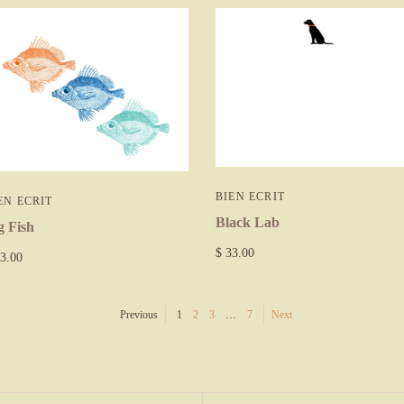
BIEN ECRIT
EN ECRIT
Black Lab
g Fish
$ 33.00
3.00
Previous
1
2
3
…
7
Next