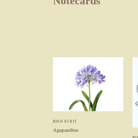
Notecards
BIEN ECRIT
Agapanthus
BI