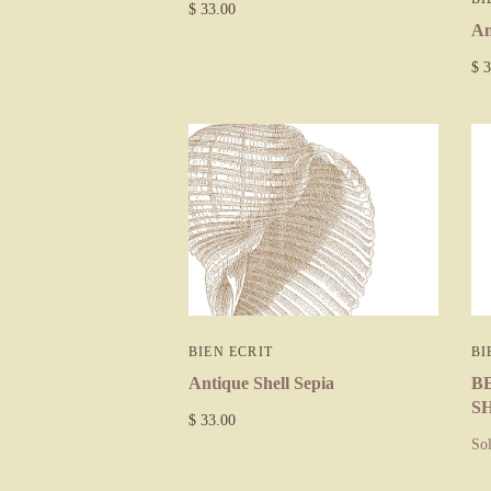
$ 33.00
A
$ 3
BIEN ECRIT
BI
Antique Shell Sepia
B
S
$ 33.00
Sol